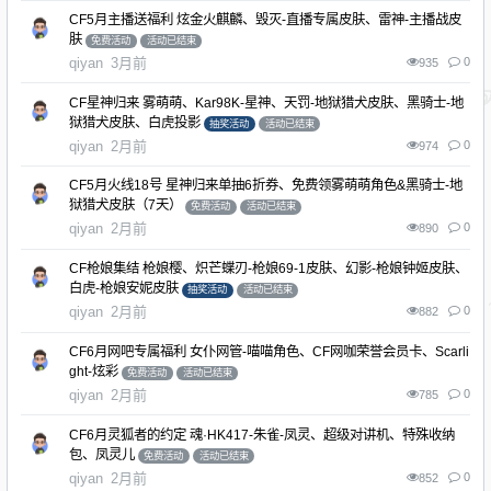
CF5月主播送福利 炫金火麒麟、毁灭-直播专属皮肤、雷神-主播战皮
肤
免费活动
活动已结束
qiyan
3月前
0
935
CF星神归来 雾萌萌、Kar98K-星神、天罚-地狱猎犬皮肤、黑骑士-地
狱猎犬皮肤、白虎投影
抽奖活动
活动已结束
qiyan
2月前
0
974
CF5月火线18号 星神归来单抽6折券、免费领雾萌萌角色&黑骑士-地
狱猎犬皮肤（7天）
免费活动
活动已结束
qiyan
2月前
0
890
CF枪娘集结 枪娘樱、炽芒蝶刃-枪娘69-1皮肤、幻影-枪娘钟姬皮肤、
白虎-枪娘安妮皮肤
抽奖活动
活动已结束
qiyan
2月前
0
882
CF6月网吧专属福利 女仆网管-喵喵角色、CF网咖荣誉会员卡、Scarli
ght-炫彩
免费活动
活动已结束
qiyan
2月前
0
785
CF6月灵狐者的约定 魂·HK417-朱雀-凤灵、超级对讲机、特殊收纳
包、凤灵儿
免费活动
活动已结束
qiyan
2月前
0
852