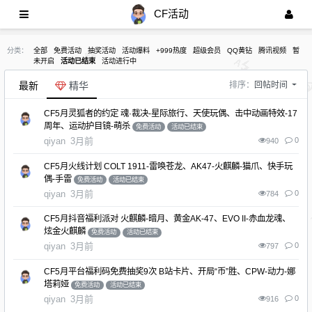
CF活动
分类：
全部
免费活动
抽奖活动
活动爆料
+999热度
超级会员
QQ黄钻
腾讯视频
暂
未开启
活动已结束
活动进行中
最新
精华
排序：
回帖时间
CF5月灵狐者的约定 魂·裁决-星际旅行、天使玩偶、击中动画特效-17
周年、运动护目镜-萌杀
免费活动
活动已结束
qiyan
3月前
0
940
CF5月火线计划 COLT 1911-雷唤苍龙、AK47-火麒麟-猫爪、快手玩
偶-手雷
免费活动
活动已结束
qiyan
3月前
0
784
CF5月抖音福利派对 火麒麟-暗月、黄金AK-47、EVO II-赤血龙魂、
炫金火麒麟
免费活动
活动已结束
qiyan
3月前
0
797
CF5月平台福利码免费抽奖9次 B站卡片、开局“币”胜、CPW-动力-娜
塔莉娅
免费活动
活动已结束
qiyan
3月前
0
916