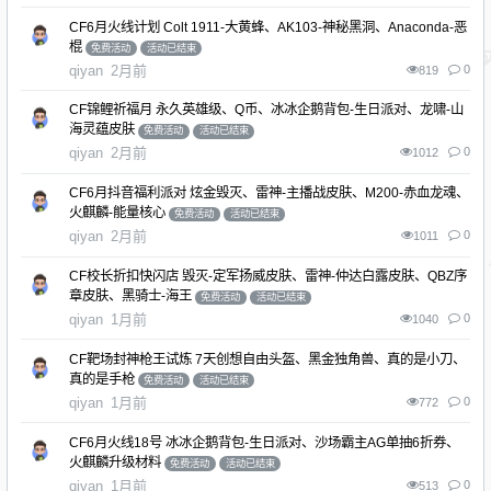
CF6月火线计划 Colt 1911-大黄蜂、AK103-神秘黑洞、Anaconda-恶
棍
免费活动
活动已结束
qiyan
2月前
0
819
CF锦鲤祈福月 永久英雄级、Q币、冰冰企鹅背包-生日派对、龙啸-山
海灵蕴皮肤
免费活动
活动已结束
qiyan
2月前
0
1012
CF6月抖音福利派对 炫金毁灭、雷神-主播战皮肤、M200-赤血龙魂、
火麒麟-能量核心
免费活动
活动已结束
qiyan
2月前
0
1011
CF校长折扣快闪店 毁灭-定军扬威皮肤、雷神-仲达白露皮肤、QBZ序
章皮肤、黑骑士-海王
免费活动
活动已结束
qiyan
1月前
0
1040
CF靶场封神枪王试炼 7天创想自由头盔、黑金独角兽、真的是小刀、
真的是手枪
免费活动
活动已结束
qiyan
1月前
0
772
CF6月火线18号 冰冰企鹅背包-生日派对、沙场霸主AG单抽6折券、
火麒麟升级材料
免费活动
活动已结束
qiyan
1月前
0
513