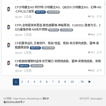
CF沙场霸主AG 柯尔特-沙场霸主AG、QBZ03-沙场霸主AG、幻神-AG
-CFPLS17冠军
抽奖活动
活动已结束
qiyan
1月前
0
731
CFPL全明星周末票选 紫色烟雾弹-神秘黑洞、Colt1911-胜者为王、2
025最强步枪-N9名片喷图
免费活动
活动已结束
qiyan
1月前
0
954
CF初夏幸运礼 王者凤吟、炼狱-悦蓝、炼狱-末日审判皮肤、雷神-高
能霹雳皮肤
抽奖活动
活动已结束
qiyan
1月前
0
757
CF枪炮玫瑰限时返场 炽芒蝶刃-宋雨琦皮肤、雷神-宋雨琦皮肤、宋雨
琦
抽奖活动
活动已结束
qiyan
1月前
0
802
1
2
3
4
5
6
7
8
9
10
...76
▶
CF活动 - http://www.cfhuodong.cc
浙ICP
技术支持:
dakongbai
备2022011890号-7