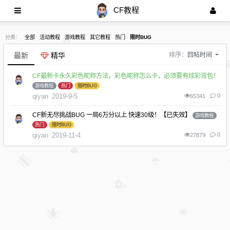
CF教程
分类：
全部
活动教程
游戏教程
其它教程
热门
限时BUG
最新
精华
排序：
回帖时间
CF最新卡永久彩色昵称方法，彩色昵称怎么卡，必须要有炫彩背包！
游戏教程
热门
限时BUG
qiyan
2019-9-5
0
65341
CF新无尽挑战BUG 一局6万分以上 快速30级！【已失效】
游戏教程
热门
限时BUG
qiyan
2019-11-4
0
27879