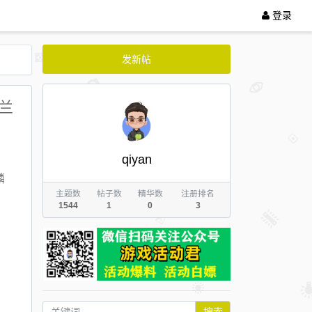
登录
发新帖
之兰
qiyan
麟
主题数
帖子数
精华数
注册排名
1544
1
0
3