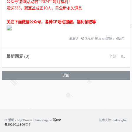
公众号“游戏活动君” 2024年每月福利！
发送333，聚宝盆成团10人，拿全新永久道具
关注下面微信公众号，各种CF活动提醒，福利领取等
最后于
3月前 被qiyan编辑 ，原因：
最新回复
(
0
)
全部
返回
CF活动 - http://www.cfhuodong.cc
浙ICP
技术支持:
dakongbai
备2022011890号-7