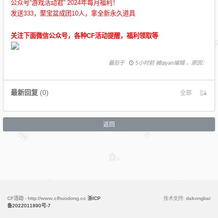
公众号“游戏活动君” 2024年每月福利！
发送333，聚宝盆成团10人，拿全新永久道具
关注下面微信公众号，各种CF活动提醒，福利领取等
最后于
5小时前 被qiyan编辑 ，原因：
最新回复
(
0
)
全部
返回
CF活动 - http://www.cfhuodong.cc
浙ICP
技术支持:
dakongbai
备2022011890号-7